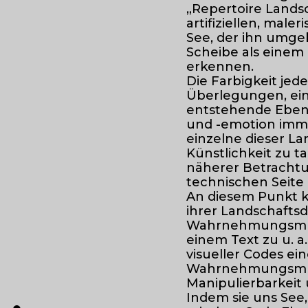
„Repertoire Landsc
artifiziellen, mal
See, der ihn umg
Scheibe als einem 
erkennen.
Die Farbigkeit jed
Überlegungen, ein
entstehende Ebene
und -emotion imme
einzelne dieser La
Künstlichkeit zu t
näherer Betrachtu
technischen Seite
An diesem Punkt k
ihrer Landschafts
Wahrnehmungsmuster
einem Text zu u. a
visueller Codes ein
Wahrnehmungsmust
Manipulierbarkei
Indem sie uns See,
●