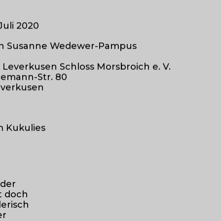
.Juli 2020
von Susanne Wedewer-Pampus
 Leverkusen Schloss Morsbroich e. V.
emann-Str. 80
everkusen
m Kukulies
 der
t doch
lerisch
er