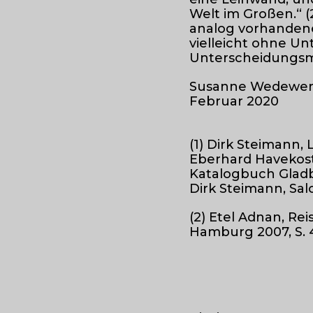
Welt im Großen.“ (
analog vorhanden
vielleicht ohne U
Unterscheidungs
Susanne Wedewe
Februar 2020
(1) Dirk Steimann,
Eberhard Havekost 
Katalogbuch Gladb
Dirk Steimann, Sal
(2) Etel Adnan, R
Hamburg 2007, S. 