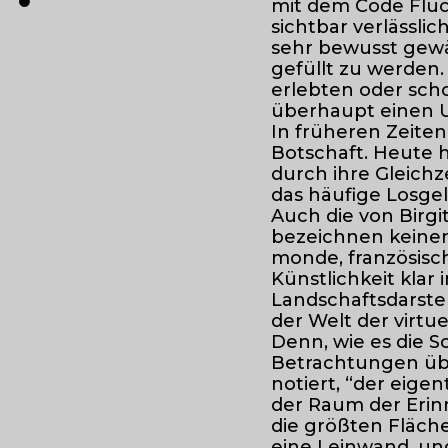
mit dem Code Fluc
sichtbar verlässli
sehr bewusst gewä
gefüllt zu werden.
erlebten oder scho
überhaupt einen 
In früheren Zeiten
Botschaft. Heute 
durch ihre Gleichze
das häufige Losg
Auch die von Birgi
bezeichnen keinen
monde, französisch
Künstlichkeit klar
Landschaftsdarstell
der Welt der virtue
Denn, wie es die Sc
Betrachtungen übe
notiert, “der eige
der Raum der Eri
die größten Fläche
eine Leinwand, un