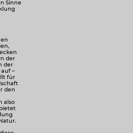
en Sinne
cklung
hen
ien,
tecken
in der
n der
 auf –
lt für
dschaft
ür den
h also
bietet
llung
Natur.