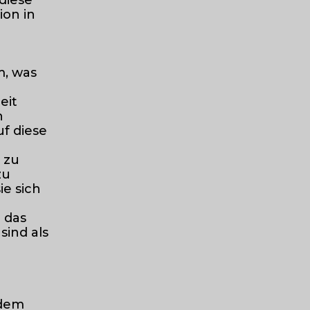
 diese
ion in
m, was
eit
n
uf diese
 zu
zu
ie sich
s
 das
sind als
 dem