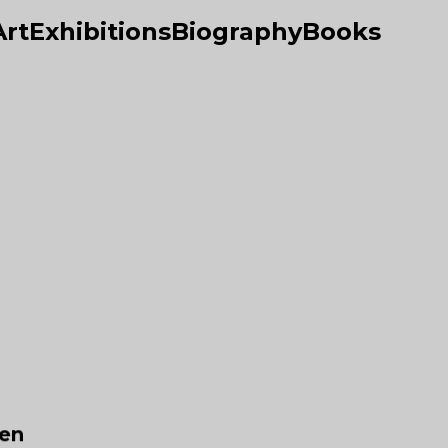
Art
Exhibitions
Biography
Books
sen