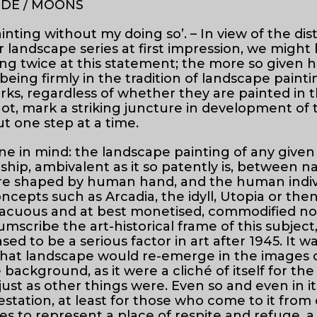
NDE / MOONS
inting without my doing so’. – In view of the dis
r landscape series at first impression, we might
ing twice at this statement; the more so given 
being firmly in the tradition of landscape painti
rks, regardless of whether they are painted in 
not, mark a striking juncture in development of t
ut one step at a time.
e in mind: the landscape painting of any given 
nship, ambivalent as it so patently is, between n
re shaped by human hand, and the human indiv
ncepts such as Arcadia, the idyll, Utopia or then
 vacuous and at best monetised, commodified n
cumscribe the art-historical frame of this subject
ceased to be a serious factor in art after 1945. It w
 that landscape would re-emerge in the images 
e background, as it were a cliché of itself for the
just as other things were. Even so and even in it
tation, at least for those who come to it from 
s to represent a place of respite and refuge, a