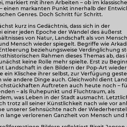
, markiert mit ihren Arbeiten – ob im klassisch
 – einen markanten Punkt innerhalb der Entwi
schen Genres. Doch Schritt für Schritt.
chst kurz ins Gedächtnis, dass sich in der
i einer jeden Epoche der Wandel des äußerst
ältnisses von Natur, Landschaft als von Mensc
und Mensch wieder spiegelt. Begriffe wie Arkad
d Entleerung beziehungsweise Verdinglichung s
sthistorischen Rahmen dieses Themas ab, das 
nächst keine Rolle mehr spielte. Erst zu Begin
t Landschaft in den Bildern der Pop-Art wieder
 ein Klischee ihrer selbst, zur Verfügung gestel
 wie andere Dinge auch. Gleichwohl dient Lan
ruchstückhaften Auftreten auch heute noch – f
den – als Ruhepunkt und Fluchtraum, als
em, was Leben in der Stadt ausmacht. Letztlic
sich trotz all seiner Künstlichkeit nach wie vor an
äche unserer Sehnsüchte nach der Wiederherste
hon lange verlorenen Ganzheit von Mensch und 