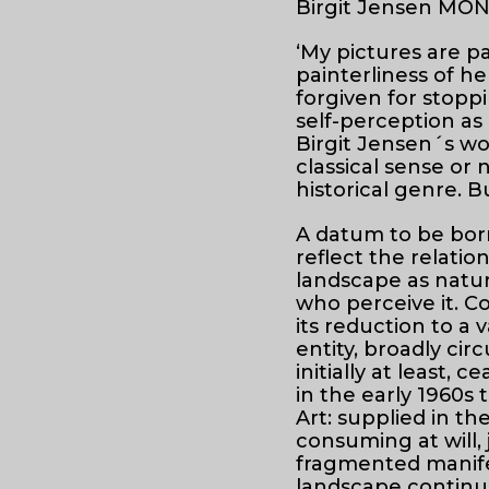
Birgit Jensen MO
‘My pictures are pa
painterliness of he
forgiven for stopp
self-perception as 
Birgit Jensen´s wo
classical sense or 
historical genre. B
A datum to be born
reflect the relatio
landscape as natu
who perceive it. Co
its reduction to a
entity, broadly cir
initially at least, 
in the early 1960s
Art: supplied in th
consuming at will, 
fragmented manifes
landscape continue