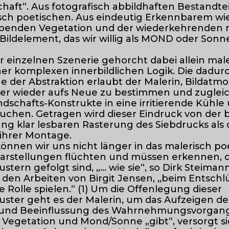
haft“. Aus fotografisch abbildhaften Bestandte
erisch poetischen. Aus eindeutig Erkennbarem w
ebenden Vegetation und der wiederkehrenden
Bildelement, das wir willig als MOND oder Sonn
er einzelnen Szenerie gehorcht dabei allein mal
er komplexen innerbildlichen Logik. Die dadur
 der Abstraktion erlaubt der Malerin, Bildatm
r wieder aufs Neue zu bestimmen und zugleic
ndschafts-Konstrukte in eine irritierende Kühle
auchen. Getragen wird dieser Eindruck von der b
ng klar lesbaren Rasterung des Siebdrucks als 
 ihrer Montage.
önnen wir uns nicht länger in das malerisch po
darstellungen flüchten und müssen erkennen, d
n gefolgt sind, „... wie sie“, so Dirk Steimann
. den Arbeiten von Birgit Jensen, „beim Entschl
e Rolle spielen.“ (1) Um die Offenlegung dieser
er geht es der Malerin, um das Aufzeigen de
t und Beeinflussung des Wahrnehmungsvorgang
 Vegetation und Mond/Sonne „gibt“, versorgt s