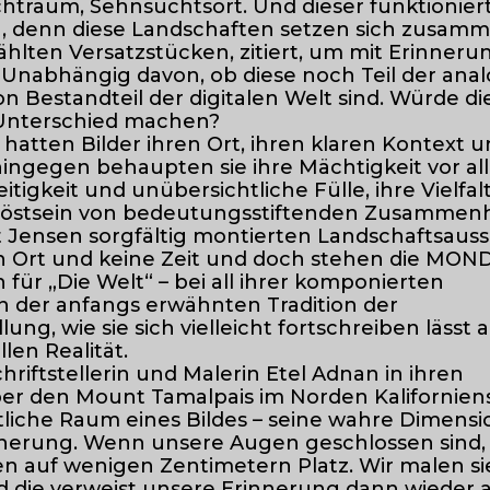
htraum, Sehnsuchtsort. Und dieser funktionier
ch, denn diese Landschaften setzen sich zusam
hlten Versatzstücken, zitiert, um mit Erinner
 Unabhängig davon, ob diese noch Teil der ana
n Bestandteil der digitalen Welt sind. Würde di
Unterschied machen?
 hatten Bilder ihren Ort, ihren klaren Kontext u
hingegen behaupten sie ihre Mächtigkeit vor a
itigkeit und unübersichtliche Fülle, ihre Vielfal
elöstsein von bedeutungsstiftenden Zusammen
t Jensen sorgfältig montierten Landschaftsauss
 Ort und keine Zeit und doch stehen die MOND
 für „Die Welt“ – bei all ihrer komponierten
 in der anfangs erwähnten Tradition der
ung, wie sie sich vielleicht fortschreiben lässt 
llen Realität.
hriftstellerin und Malerin Etel Adnan in ihren
r den Mount Tamalpais im Norden Kalifornien
ntliche Raum eines Bildes – seine wahre Dimensio
nnerung. Wenn unsere Augen geschlossen sind
n auf wenigen Zentimetern Platz. Wir malen si
d die verweist unsere Erinnerung dann wieder a