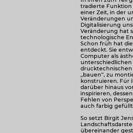
In ihren zum Teil 
tradierte Funktion
einer Zeit, in der
Veränderungen unt
Digitalisierung u
Veränderung hat si
technologische En
Schon früh hat die
entdeckt. Sie ent
Computer als ästhe
unterschiedlichen
drucktechnischen 
„bauen“, zu monti
konstruieren. Für i
darüber hinaus vo
inspirieren, dess
Fehlen von Perspek
auch farbig gefüll
So setzt Birgit Je
Landschaftsdarste
übereinander ges