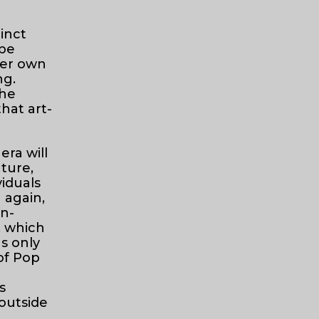
tinct
 be
her own
ng.
the
hat art-
era will
ature,
iduals
 again,
on-
, which
as only
of Pop
s
outside