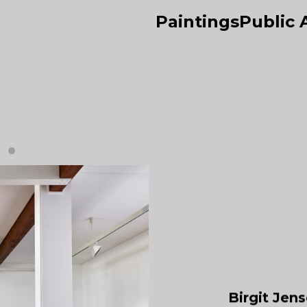
Paintings
Public 
Birgit Jen