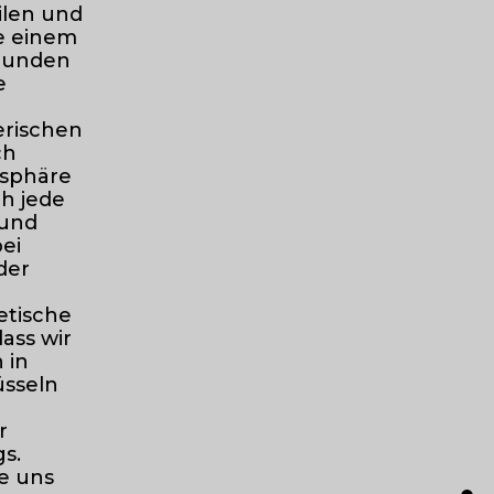
ilen und
ie einem
 runden
e
erischen
ch
osphäre
h jede
 und
ei
der
etische
ass wir
 in
üsseln
r
s.
ie uns
●