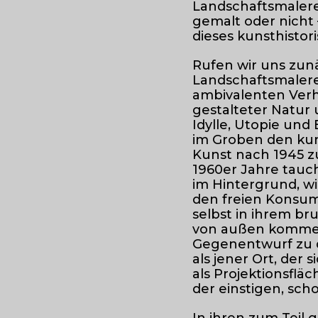
Landschaftsmalerei
gemalt oder nicht
dieses kunsthistori
Rufen wir uns zunä
Landschaftsmalere
ambivalenten Verh
gestalteter Natur 
Idylle, Utopie un
im Groben den kun
Kunst nach 1945 zu
1960er Jahre tauch
im Hintergrund, wie
den freien Konsum
selbst in ihrem b
von außen kommen
Gegenentwurf zu d
als jener Ort, der 
als Projektionsfl
der einstigen, sc