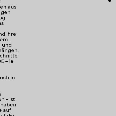
t
men aus
ungen
log
es
nd ihre
llem
t und
hängen.
chnitte
E – le
auch in
s
n – ist
, haben
e auf
uf die