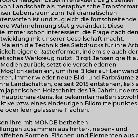
großformatigen Bildern reflektiert Birgit Jensen
 von Landschaft als metaphysische Transformat
 unser Lebensraum zum Teil dramatischen
erworfen ist und zugleich die fortschreitende
nsere Wahrnehmung stetig verändert. Diese
e immer schon interessiert, die Frage nach de
twicklung mit unserer Gesellschaft macht.
 Malerin die Technik des Siebdrucks für ihre Arb
wickelt eigene Rasterformen, indem sie auch de
tisches Werkzeug nutzt. Birgit Jensen greift a
 Medien zurück, setzt die verschiedenen
Möglichkeiten ein, um ihre Bilder auf Leinwand
eren, immer wieder neue Bild- und Farbräume 
hre Landschaften, die seit 2015 entstehen, ließ s
m japanischen Holzschnitt des 19. Jahrhundert
en Hauptcharakteristika bekanntermaßen sowohl
tive bzw. eines eindeutigen Bildmittelpunktes 
te oder leer gelassene Flächen.
nsen ihre mit MONDE betitelten
llungen zusammen aus hinter-, neben- und
taffelten Formen, Flächen und Elementen aus