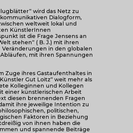
Flugblätter“ wird das Netz zu
h-kommunikativen Dialogform,
zwischen weltweit lokal und
rten KünstlerInnen
punkt ist die Frage Jensens an
Welt stehen“ ( B. J.) mit ihren
n Veränderungen in den globalen
n Abläufen, mit ihren Spannungen
im Zuge ihres Gastaufenthaltes in
ünstler Gut Loitz“ weit mehr als
ete Kolleginnen und Kollegen
it einer künstlerischen Arbeit
ext diesen brennenden Fragen
mit ihre jeweilige Intention zu
ilosophischen, politischen,
ogischen Faktoren in Beziehung
tdreißig von ihnen haben die
ommen und spannende Beiträge