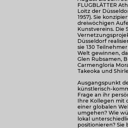
FLUGBLÄTTER Athen
Loitz der Düsseldor
1957). Sie konzipi
dreiwöchigen Aufen
Kunstvereins. Die 
Vernetzungsprojekt
Düsseldorf realis
sie 130 Teilnehmer
Welt gewinnen, dar
Glen Rubsamen, Br
Carmengloria Moral
Takeoka und Shirl
Ausgangspunkt de
künstlerisch-komm
Frage an ihr pers
Ihre Kollegen mit
einer globalen Wel
umgehen? Wie würde
lokal unterschied
positionieren? Sie 