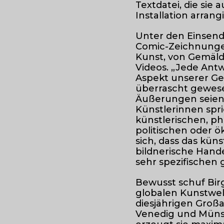
Textdatei, die sie
Installation arran
Unter den Einsen
Comic-Zeichnunge
Kunst, von Gemäld
Videos. „Jede Ant
Aspekt unserer Geg
überrascht gewesen
Äußerungen seien.
Künstlerinnen spr
künstlerischen, ph
politischen oder ö
sich, dass das kün
bildnerische Hande
sehr spezifischen 
Bewusst schuf Birg
globalen Kunstwel
diesjährigen Großa
Venedig und Müns