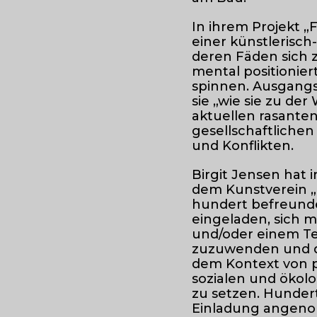
In ihrem Projekt „
einer künstlerisc
deren Fäden sich 
mental positionie
spinnen. Ausgangs
sie „wie sie zu der 
aktuellen rasante
gesellschaftliche
und Konflikten.
Birgit Jensen hat 
dem Kunstverein „K
hundert befreund
eingeladen, sich m
und/oder einem T
zuzuwenden und da
dem Kontext von ph
sozialen und ökol
zu setzen. Hunder
Einladung angen