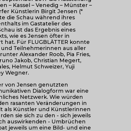
 – Kassel – Venedig – Münster –
fer Künstlerin Birgit Jensen (*
erte die Schau während ihres
thalts im Gastatelier des
Schau ist das Ergebnis eines
s, wie es Jensen öfter in
iert hat. Für FLUGBLÄTTER konnte
 und Teilnehmerinnen aus aller
unter Alexander Roob, Pia Fries,
uno Jakob, Christian Megert,
es, Helmut Schweizer, Yuji
ey Wegner.
r von Jensen genutzten
unikativen Dialogform war eine
önliches Netzwerk. Wie würden
 den rasanten Veränderungen in
t als Künstler und Künstlerinnen
n sie sich zu den - sich jeweils
lich auswirkenden - Umbrüchen
bat jeweils um eine Bild- und eine