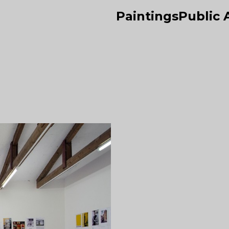
Paintings
Public 