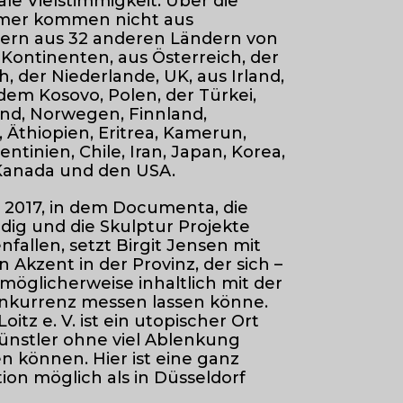
le Vielstimmigkeit. Über die
hmer kommen nicht aus
ern aus 32 anderen Ländern von
Kontinenten, aus Österreich, der
, der Niederlande, UK, aus Irland,
dem Kosovo, Polen, der Türkei,
land, Norwegen, Finnland,
 Äthiopien, Eritrea, Kamerun,
ntinien, Chile, Iran, Japan, Korea,
 Kanada und den USA.
 2017, in dem Documenta, die
dig und die Skulptur Projekte
allen, setzt Birgit Jensen mit
 Akzent in der Provinz, der sich –
 möglicherweise inhaltlich mit der
nkurrenz messen lassen könne.
oitz e. V. ist ein utopischer Ort
 Künstler ohne viel Ablenkung
önnen. Hier ist eine ganz
on möglich als in Düsseldorf