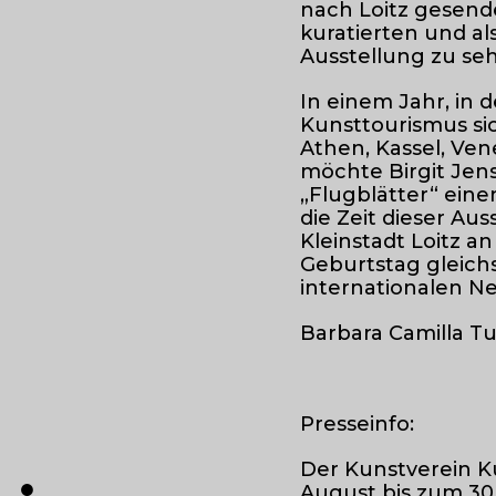
nach Loitz gesende
kuratierten und als
Ausstellung zu seh
In einem Jahr, in 
Kunsttourismus si
Athen, Kassel, Ve
möchte Birgit Jen
„Flugblätter“ eine
die Zeit dieser Au
Kleinstadt Loitz a
Geburtstag gleich
internationalen Ne
Barbara Camilla Tu
Presseinfo:
Der Kunstverein Kü
●
August bis zum 30