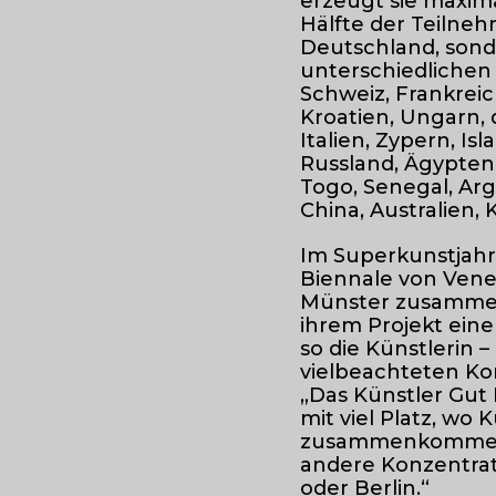
erzeugt sie maxima
Hälfte der Teilne
Deutschland, sond
unterschiedlichen 
Schweiz, Frankreich
Kroatien, Ungarn, 
Italien, Zypern, Is
Russland, Ägypten,
Togo, Senegal, Arge
China, Australien,
Im Superkunstjahr
Biennale von Vene
Münster zusammenf
ihrem Projekt einen
so die Künstlerin –
vielbeachteten Ko
„Das Künstler Gut L
mit viel Platz, wo
zusammenkommen k
andere Konzentrati
oder Berlin.“