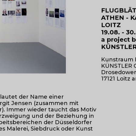
FLUGBLÄT
ATHEN - K
LOITZ
19.08. - 30
a project b
KÜNSTLER 
Kunstraum
KÜNSTLER G
Drosedower 
17121 Loitz 
 lautet der Name einer
irgit Jensen (zusammen mit
). Immer wieder taucht das Motiv
erzweigung und der Beziehung in
rbeitsbereichen der Düsseldorfer
 es Malerei, Siebdruck oder Kunst