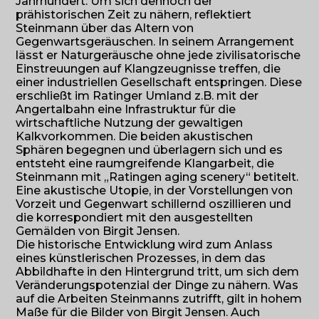
Jahrhundert. Um sich dennoch der
prähistorischen Zeit zu nähern, reflektiert
Steinmann über das Altern von
Gegenwartsgeräuschen. In seinem Arrangement
lässt er Naturgeräusche ohne jede zivilisatorische
Einstreuungen auf Klangzeugnisse treffen, die
einer industriellen Gesellschaft entspringen. Diese
erschließt im Ratinger Umland z.B. mit der
Angertalbahn eine Infrastruktur für die
wirtschaftliche Nutzung der gewaltigen
Kalkvorkommen. Die beiden akustischen
Sphären begegnen und überlagern sich und es
entsteht eine raumgreifende Klangarbeit, die
Steinmann mit „Ratingen aging scenery“ betitelt.
Eine akustische Utopie, in der Vorstellungen von
Vorzeit und Gegenwart schillernd oszillieren und
die korrespondiert mit den ausgestellten
Gemälden von Birgit Jensen.
Die historische Entwicklung wird zum Anlass
eines künstlerischen Prozesses, in dem das
Abbildhafte in den Hintergrund tritt, um sich dem
Veränderungspotenzial der Dinge zu nähern. Was
auf die Arbeiten Steinmanns zutrifft, gilt in hohem
Maße für die Bilder von Birgit Jensen. Auch