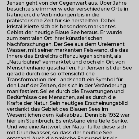
Jensen geht von der Gegenwart aus. Über Jahre
besuchte sie immer wieder verschiedene Orte in
Ratingen, die Verbindungen bis in die
prähistorische Zeit für sie herstellten. Dabei
kristallisierte sich als besonders markantes
Gebiet der heutige Blaue See heraus. Er wurde
zum zentralen Ort ihrer künstlerischen
Nachforschungen. Der See aus dem Urelement
Wasser, mit seiner markanten Felswand, die das
Innere des Erdreichs offenzulegen scheint, als
„Naturbühne“ vermarktet und doch ein Ort von
Menschenhand geschaffen. Für Jensen ist der See
gerade durch die so offensichtliche
Transformation der Landschaft ein Symbol für
den Lauf der Zeiten, der sich in der Veränderung
manifestiert. Sei es durch die Erwartungen und
Bedürfnisse des Menschen, sei es durch die
Kräfte der Natur. Sein heutiges Erscheinungsbild
verdankt das Gebiet des Blauen Sees im
Wesentlichen dem Kalkabbau. Denn bis 1932 war
hier ein Steinbruch. Es entstand eine tiefe Senke.
Und wie eine Antwort der Natur füllte diese sich
mit Grundwasser, so dass der heutige See
entstand. Auch die typische Felswand ist ein