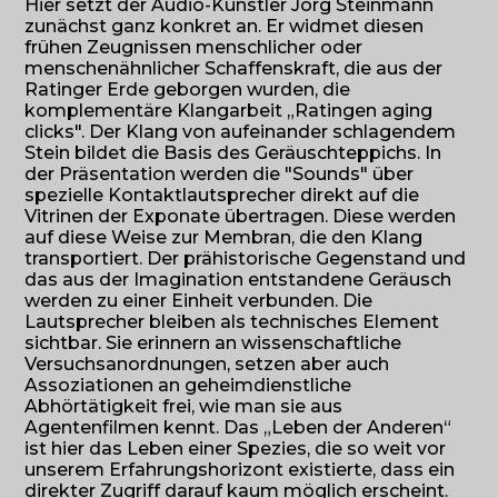
Hier setzt der Audio-Künstler Jörg Steinmann
zunächst ganz konkret an. Er widmet diesen
frühen Zeugnissen menschlicher oder
menschenähnlicher Schaffenskraft, die aus der
Ratinger Erde geborgen wurden, die
komplementäre Klangarbeit „Ratingen aging
clicks". Der Klang von aufeinander schlagendem
Stein bildet die Basis des Geräuschteppichs. In
der Präsentation werden die "Sounds" über
spezielle Kontaktlautsprecher direkt auf die
Vitrinen der Exponate übertragen. Diese werden
auf diese Weise zur Membran, die den Klang
transportiert. Der prähistorische Gegenstand und
das aus der Imagination entstandene Geräusch
werden zu einer Einheit verbunden. Die
Lautsprecher bleiben als technisches Element
sichtbar. Sie erinnern an wissenschaftliche
Versuchsanordnungen, setzen aber auch
Assoziationen an geheimdienstliche
Abhörtätigkeit frei, wie man sie aus
Agentenfilmen kennt. Das „Leben der Anderen“
ist hier das Leben einer Spezies, die so weit vor
unserem Erfahrungshorizont existierte, dass ein
direkter Zugriff darauf kaum möglich erscheint.