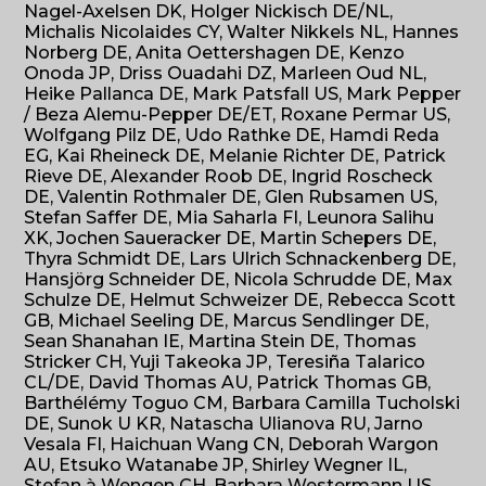
Nagel-Axelsen DK, Holger Nickisch DE/NL,
Michalis Nicolaides CY, Walter Nikkels NL, Hannes
Norberg DE, Anita Oettershagen DE, Kenzo
Onoda JP, Driss Ouadahi DZ, Marleen Oud NL,
Heike Pallanca DE, Mark Patsfall US, Mark Pepper
/ Beza Alemu-Pepper DE/ET, Roxane Permar US,
Wolfgang Pilz DE, Udo Rathke DE, Hamdi Reda
EG, Kai Rheineck DE, Melanie Richter DE, Patrick
Rieve DE, Alexander Roob DE, Ingrid Roscheck
DE, Valentin Rothmaler DE, Glen Rubsamen US,
Stefan Saffer DE, Mia Saharla FI, Leunora Salihu
XK, Jochen Saueracker DE, Martin Schepers DE,
Thyra Schmidt DE, Lars Ulrich Schnackenberg DE,
Hansjörg Schneider DE, Nicola Schrudde DE, Max
Schulze DE, Helmut Schweizer DE, Rebecca Scott
GB, Michael Seeling DE, Marcus Sendlinger DE,
Sean Shanahan IE, Martina Stein DE, Thomas
Stricker CH, Yuji Takeoka JP, Teresiña Talarico
CL/DE, David Thomas AU, Patrick Thomas GB,
Barthélémy Toguo CM, Barbara Camilla Tucholski
DE, Sunok U KR, Natascha Ulianova RU, Jarno
Vesala FI, Haichuan Wang CN, Deborah Wargon
AU, Etsuko Watanabe JP, Shirley Wegner IL,
Stefan à Wengen CH, Barbara Westermann US,