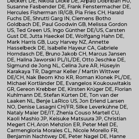
Deckert DE, Nikola Dicke DE, Arpad Dobriban HU,
Susanne Fasbender DE, Frank Fenstermacher DE,
Hercules Fisherman IR/GB, Pia Fries CH, Harald
Fuchs DE, Shrutti Garg IN, Clemens Botho
Goldbach DE, Paul Goodwin GB, Melissa Gordon
US, Ted Green US, Ingo Günther DE/US, Carsten
Gust DE, Jutta Haeckel DE, Wolfgang Hahn DE,
Mark Harris GB, Lucy Harvey NZ, Annette
Hasselbeck DE, Isabelle Hayeur CA, Gabriele
Horndasch DE, Bruno Jakob CH, Marcus Jansen
DE, Halina Jaworski PL/IL/DE, Otto Jeschke DE,
Sigmund de Jong NL, Celina Jure AR, Hüseyin
Karakaya TR, Dagmar Keller / Martin Wittwer
DE/CH, Nak Beom Kho KR, Roman Klonek PL/DE,
Michael Kortländer DE, Evangelos Koukouwitakis
GR, Gereon Krebber DE, Kirsten Krüger DE, Florian
Kuhlmann DE, Stefan Kürten DE, Ton van der
Laaken NL, Benje LaRico US, Jon Erlend Larsen
NO, Denise Lasagni CH/FR, Silke Leverkühne DE,
Nataly Maier DE/IT, Zhenia Couso Martell CU,
Kaoli Mashio JP, Keisuke Matsuura JP, Christian
Megert CH, Aron Mehzion ER, Peter Mell DE,
Carmengloria Morales CL, Nicole Morello FR,
Benjamin Nachtwey DE, Peter Nagel DE, Hanne