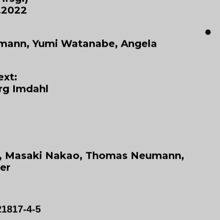
2.2022
●
ann, Yumi Watanabe, Angela
ext:
org Imdahl
n, Masaki Nakao, Thomas Neumann,
er
21817-4-5