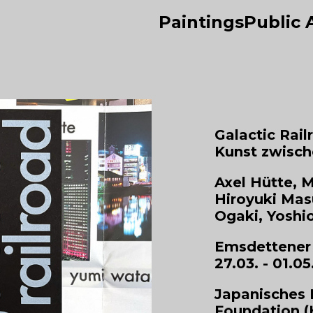
Paintings
Public 
Galactic Rail
Kunst zwisch
Axel Hütte, M
Hiroyuki Ma
Ogaki, Yoshi
Emsdettener 
27.03. - 01.0
Japanisches K
Foundation (