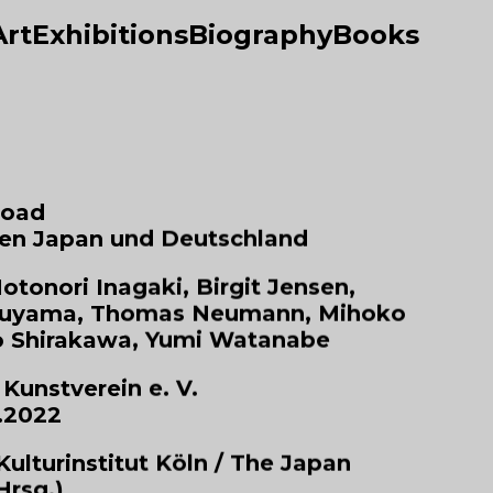
Art
Exhibitions
Biography
Books
road
en Japan und Deutschland
otonori Inagaki, Birgit Jensen,
suyama, Thomas Neumann, Mihoko
o Shirakawa, Yumi Watanabe
Kunstverein e. V.
5.2022
ulturinstitut Köln / The Japan
Hrsg.)